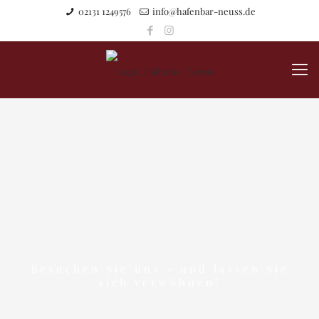
02131 1249576
info@hafenbar-neuss.de
Besuchen Sie uns - und lassen Sie
sich verwöhnen!