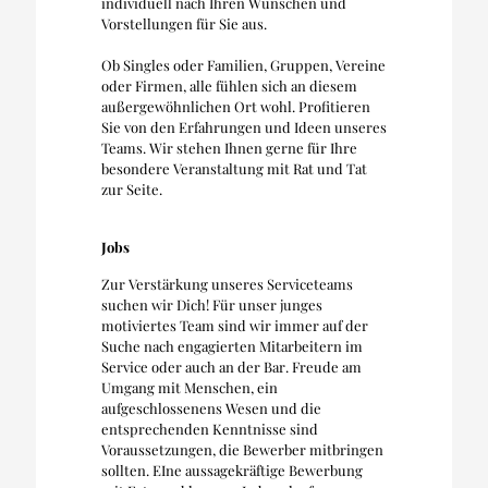
individuell nach Ihren Wünschen und
Vorstellungen für Sie aus.
Ob Singles oder Familien, Gruppen, Vereine
oder Firmen, alle fühlen sich an diesem
außergewöhnlichen Ort wohl. Profitieren
Sie von den Erfahrungen und Ideen unseres
Teams. Wir stehen Ihnen gerne für Ihre
besondere Veranstaltung mit Rat und Tat
zur Seite.
Jobs
Zur Verstärkung unseres Serviceteams
suchen wir Dich! Für unser junges
motiviertes Team sind wir immer auf der
Suche nach engagierten Mitarbeitern im
Service oder auch an der Bar. Freude am
Umgang mit Menschen, ein
aufgeschlossenens Wesen und die
entsprechenden Kenntnisse sind
Voraussetzungen, die Bewerber mitbringen
sollten. EIne aussagekräftige Bewerbung