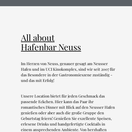
All about
Hafenbar Neuss
Im Herzen von Neuss, genauer gesagt am Neusser
Hafen und im UCI Kinokomplex, sind wir seit 2007 für
das Besondere in der Gastronomieszene zuständig -
und das mit Erfolg!
Unsere Location bietet für jeden Geschmack das
passende Eckchen. Hier kann das Paar ihr
romantisches Dinner mit Blick auf den Neusser Hafen
genießen oder aber auch die große Gruppe den
Geburtstag feiern! Genießen Sie exzellente Speisen,
erlesene Drinks und handgefertigte Cocktails in
einem ansprechenden Ambiente. Von herzhaften