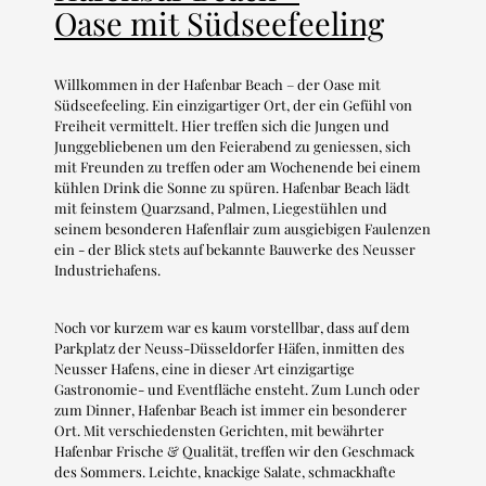
Oase mit Südseefeeling
Willkommen in der Hafenbar Beach – der Oase mit
Südseefeeling. Ein einzigartiger Ort, der ein Gefühl von
Freiheit vermittelt. Hier treffen sich die Jungen und
Junggebliebenen um den Feierabend zu geniessen, sich
mit Freunden zu treffen oder am Wochenende bei einem
kühlen Drink die Sonne zu spüren. Hafenbar Beach lädt
mit feinstem Quarzsand, Palmen, Liegestühlen und
seinem besonderen Hafenflair zum ausgiebigen Faulenzen
ein - der Blick stets auf bekannte Bauwerke des Neusser
Industriehafens.
Noch vor kurzem war es kaum vorstellbar, dass auf dem
Parkplatz der Neuss-Düsseldorfer Häfen, inmitten des
Neusser Hafens, eine in dieser Art einzigartige
Gastronomie- und Eventfläche ensteht. Zum Lunch oder
zum Dinner, Hafenbar Beach ist immer ein besonderer
Ort. Mit verschiedensten Gerichten, mit bewährter
Hafenbar Frische & Qualität, treffen wir den Geschmack
des Sommers. Leichte, knackige Salate, schmackhafte