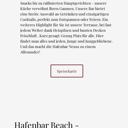
Snacks bis zu raffinierten Hauptgerichten – unsere
Küche verwöhnt Ihren Gaumen. Unsere Bar bietet
eine breite Auswahl an Getränken und einzigartigen
Cocktails, perfekt zum Entspannen oder Feiern. Ein
weiteres Highlight für Sie ist unsere Terrasse, bei fast
jedem Wetter dank Heizpilzen und bunten Decken
Frischluft . Kurz gesagt: Genug Platz für alle. Hier
findet man alles und jeden, Junge und Junggebliebene.
Und das macht die Hafenbar Neuss zu einem
Allrounder!
Speisekarte
Hafenbar Beach -